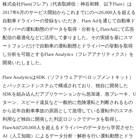
株式会社Flare(フレア)（代表取締役：神谷和輝、以下Flare）は
2017年6月のサービス開始からこれまでにのべ20,000人を超える
自動車ドライバーの登録をいただき、Flare Adを通じて自動車ド
ライバーの運転動態のデータを取得・分析をしFlareAdにて広告
配信の最適化などに活用して参りました。その実績を基にスマ
ートフォンだけで自動車の運転動態とドライバーの挙動を取得
し分析を可能とするFlare Analytics（フレアアナリティクス）を
開発いたしました。
Flare AnalyticsはSDK（ソフトウェアデベロップメントキット）
とバックエンドシステムで構成されており、独自に開発した
SDKを組み込んだアプリケーションから急加速、急ブレーキ、U
ターン、スピード違反など一般的に危険運転と判断されるもの
から近年自動車事故の原因として急増している運転中のスマホ
利用など独自に開発した判定ロジックでデータを取得し、
FlareAdの20,000人を超えるドライバーのデータから学習させた
AI（人工知能）によるデータ分析・解析を行い運転動態とドラ