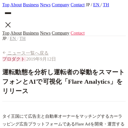
Top
About
Business
News
Company
Contact
JP
/
EN
/
TH
Top
About
Business
News
Company
Contact
JP
/
EN
/
TH
ニュース一覧へ戻る
プロダクト
2019年9月12日
運転動態を分析し運転者の挙動をスマート
フォンとAIで可視化「Flare Analytics」を
リリース
タイ王国にて広告主と自動車オーナーをマッチングするカーラ
ッピング広告プラットフォームであるFlare Adを開発・運営する