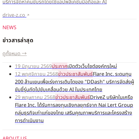
บริการจัดหาคนขับรถโดยใช้แอปพลิเคชันมือถือและ AI
drive-z.co
NEWS
ข่าวสารล่าสุด
ดูทั้งหมด →
19 มิถุนายน 2569
ประกาศ
เปิดตัวเว็บไซต์องค์กรใหม่
12 พฤศจิกายน 2568
ข่าวประชาสัมพันธ์
Flare Inc. ระดมทุน
200 ล้านเยนเพื่อเร่งการเติบโตของ "DDash" บริการจัดส่งผู้
ขับขี่รุ่นถัดไปขับเคลื่อนด้วย AI ในประเทศไทย
29 พฤษภาคม 2568
ข่าวประชาสัมพันธ์
DriveZ บริษัทในเครือ
Flare Inc. ได้รับการลงทุนเชิงกลยุทธ์จาก Nai Lert Group
กลุ่มธุรกิจเก่าแก่ของไทย เสริมคุณภาพบริการและโครงสร้าง
การดำเนินงาน
ABOUT US